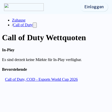
Einloggen