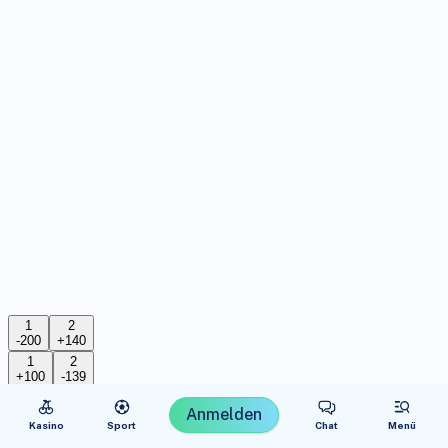
Anmelden
Kasino
Sport
Chat
Menü