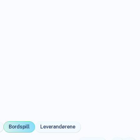
Bordspill
Leverandørene